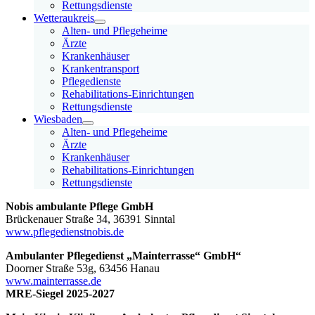
Rettungsdienste
Wetteraukreis
Alten- und Pflegeheime
Ärzte
Krankenhäuser
Krankentransport
Pflegedienste
Rehabilitations-Einrichtungen
Rettungsdienste
Wiesbaden
Alten- und Pflegeheime
Ärzte
Krankenhäuser
Rehabilitations-Einrichtungen
Rettungsdienste
Nobis ambulante Pflege GmbH
Brückenauer Straße 34, 36391 Sinntal
www.pflegedienstnobis.de
Ambulanter Pflegedienst „Mainterrasse“ GmbH“
Doorner Straße 53g, 63456 Hanau
www.mainterrasse.de
MRE-Siegel 2025-2027