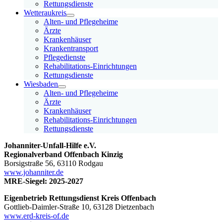
Rettungsdienste
Wetteraukreis
Alten- und Pflegeheime
Ärzte
Krankenhäuser
Krankentransport
Pflegedienste
Rehabilitations-Einrichtungen
Rettungsdienste
Wiesbaden
Alten- und Pflegeheime
Ärzte
Krankenhäuser
Rehabilitations-Einrichtungen
Rettungsdienste
Johanniter-Unfall-Hilfe e.V.
Regionalverband Offenbach Kinzig
Borsigstraße 56, 63110 Rodgau
www.johanniter.de
MRE-Siegel: 2025-2027
Eigenbetrieb Rettungsdienst Kreis Offenbach
Gottlieb-Daimler-Straße 10, 63128 Dietzenbach
www.erd-kreis-of.de