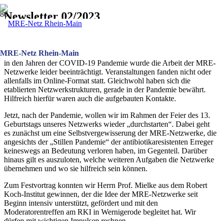
Newsletter 02/2023
Liebe Mitglieder des MRE-Netz Rhein-Main,
sehr geehrte Damen und Herren,
MRE-Netz Rhein-Main
in den Jahren der COVID-19 Pandemie wurde die Arbeit der MRE-
Netzwerke leider beeinträchtigt. Veranstaltungen fanden nicht oder
allenfalls im Online-Format statt. Gleichwohl haben sich die
etablierten Netzwerkstrukturen, gerade in der Pandemie bewährt.
Hilfreich hierfür waren auch die aufgebauten Kontakte.
Jetzt, nach der Pandemie, wollen wir im Rahmen der Feier des 13.
Geburtstags unseres Netzwerks wieder „durchstarten“. Dabei geht
es zunächst um eine Selbstvergewisserung der MRE-Netzwerke, die
angesichts der „Stillen Pandemie“ der antibiotikaresistenten Erreger
keineswegs an Bedeutung verloren haben, im Gegenteil. Darüber
hinaus gilt es auszuloten, welche weiteren Aufgaben die Netzwerke
übernehmen und wo sie hilfreich sein können.
Zum Festvortrag konnten wir Herrn Prof. Mielke aus dem Robert
Koch-Institut gewinnen, der die Idee der MRE-Netzwerke seit
Beginn intensiv unterstützt, gefördert und mit den
Moderatorentreffen am RKI in Wernigerode begleitet hat. Wir
dürfen mit wichtigen Impulsen rechnen.