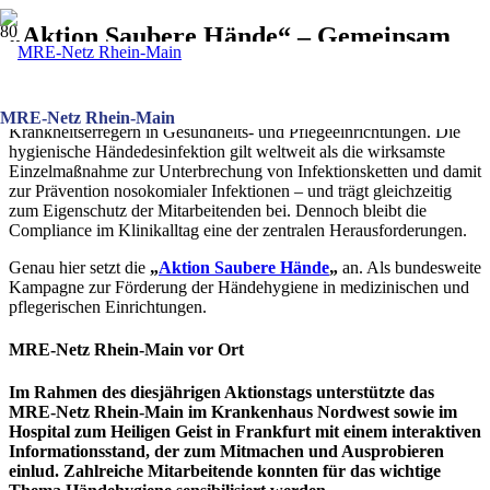
„Aktion Saubere Hände“ – Gemeinsam
für mehr Händehygiene
Die Hände des Personals sind die wichtigsten Überträger von
MRE-Netz Rhein-Main
Krankheitserregern in Gesundheits- und Pflegeeinrichtungen. Die
hygienische Händedesinfektion gilt weltweit als die wirksamste
Einzelmaßnahme zur Unterbrechung von Infektionsketten und damit
zur Prävention nosokomialer Infektionen – und trägt gleichzeitig
zum Eigenschutz der Mitarbeitenden bei. Dennoch bleibt die
Compliance im Klinikalltag eine der zentralen Herausforderungen.
Genau hier setzt die
„
Aktion Saubere Hände
„
an. Als bundesweite
Kampagne zur Förderung der Händehygiene in medizinischen und
pflegerischen Einrichtungen.
MRE-Netz Rhein-Main vor Ort
Im Rahmen des diesjährigen Aktionstags unterstützte das
MRE-Netz Rhein-Main im Krankenhaus Nordwest sowie im
Hospital zum Heiligen Geist in Frankfurt mit einem interaktiven
Informationsstand, der zum Mitmachen und Ausprobieren
einlud. Zahlreiche Mitarbeitende konnten für das wichtige