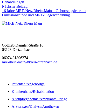
Behandlungen
Nächster Beitrag
16 Jahre MRE-Netz Rhein-Main – Geburtstagsfeier mit
Disussionsrunde und MRE-Siegelverleihung
MRE-Netz Rhein-Main
Gottlieb-Daimler-Straße 10
63128 Dietzenbach
06074 818062741
mre-rhein-main@kreis-offenbach.de
Informationen
Patienten/Angehörige
Krankenhaus/Rehabilitation
Altenpflegeheime/Ambulante Pflege
Arztpraxen/Dialyse/Apotheken