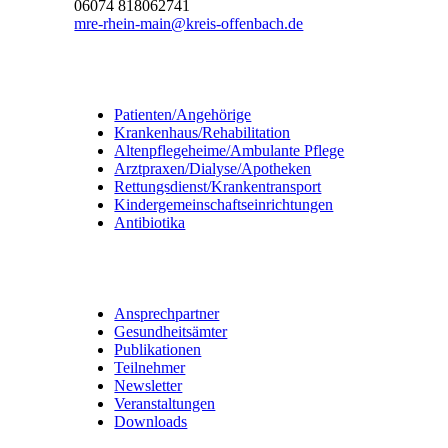
06074 818062741
mre-rhein-main@kreis-offenbach.de
Informationen
Patienten/Angehörige
Krankenhaus/Rehabilitation
Altenpflegeheime/Ambulante Pflege
Arztpraxen/Dialyse/Apotheken
Rettungsdienst/Krankentransport
Kindergemeinschaftseinrichtungen
Antibiotika
Quicklinks
Ansprechpartner
Gesundheitsämter
Publikationen
Teilnehmer
Newsletter
Veranstaltungen
Downloads