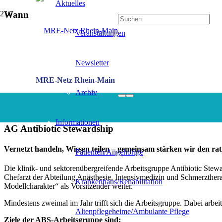
Aktuelles
Wann
Veranstaltungen
16. Juni 2026
16:00 - 18:00
Zum Kalender hinzufügen
ICS herunterladen
Google Kalender
iCalendar
Office 365
Outlook Li
Newsletter
MRE-Netz Rhein-Main
Wo
Archiv
Krankenhaus Nordwest, Kommunikationszentrum
Steinbacher Hohl 2-26, 60488 Frankfurt am Main
Informationen
AG Antibiotic Stewardship
Vernetzt handeln, Wissen teilen – gemeinsam stärken wir den rat
Patienten/Angehörige
Die klinik- und sektorenübergreifende Arbeitsgruppe Antibiotic St
Chefarzt der Abteilung Anästhesie, Intensivmedizin und Schmerztherap
Krankenhaus/Rehabilitation
Modellcharakter“ als Vorsitzender weiter.
Mindestens zweimal im Jahr trifft sich die Arbeitsgruppe. Dabei arb
Altenpflegeheime/Ambulante Pflege
Ziele der ABS-Arbeitsgruppe sind: