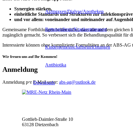
Synergien stärken,
Arztpraxen/Dialyse/Apotheken
einheitliche Standards und Strukturen zur Infektionspräven
und vor allem: voneinander und miteinander auf Augenhöh
Rettungsdienst/Krankentransport
Gemeinsame Fortbildungen helfen dabei, dass alle auf dem gleichen I
zugänglich gemacht. So verbessert sich die Behandlungsqualität für di
Interessierte können ohne komplizierte Formalitäten an der ABS-AG 
Kindergemeinschaftseinrichtungen
Wir freuen uns auf Ihr Kommen!
Antibiotika
Anmeldung
Anmeldung per E-Mail unter:
abs-ag@outlook.de
Downloads
MRE-Netz Rhein-Main
Gottlieb-Daimler-Straße 10
63128 Dietzenbach