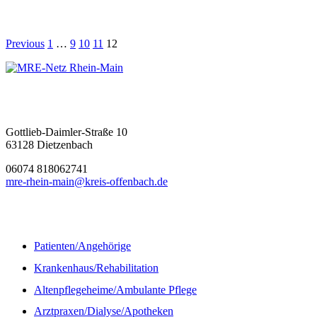
Previous
1
…
9
10
11
12
MRE-Netz Rhein-Main
Gottlieb-Daimler-Straße 10
63128 Dietzenbach
06074 818062741
mre-rhein-main@kreis-offenbach.de
Informationen
Patienten/Angehörige
Krankenhaus/Rehabilitation
Altenpflegeheime/Ambulante Pflege
Arztpraxen/Dialyse/Apotheken